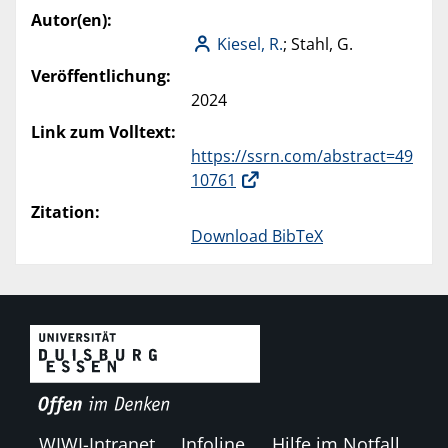
Autor(en):
Kiesel, R.
; Stahl, G.
Veröffentlichung:
2024
Link zum Volltext:
https://ssrn.com/abstract=49
10761
Zitation:
Download BibTeX
WIWI-Intranet
Infoline
Hilfe im Notfall