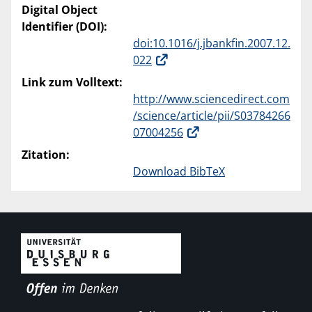
Digital Object
Identifier (DOI):
doi:10.1016/j.jbankfin.2007.12.
022
Link zum Volltext:
http://www.sciencedirect.com
/science/article/pii/S03784266
07004256
Zitation:
Download BibTeX