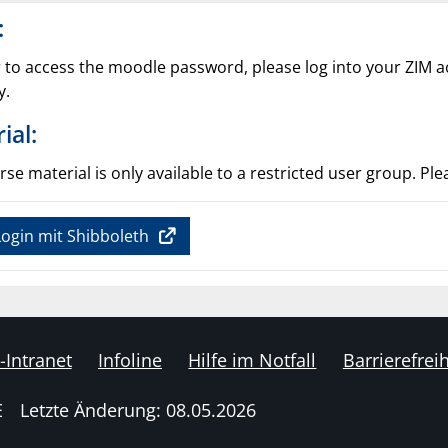
:
r to access the moodle password, please log into your ZIM ac
y.
ial:
se material is only available to a restricted user group. Ple
ogin mit Shibboleth
-Intranet
Infoline
Hilfe im Notfall
Barrierefreih
E
Letzte Änderung: 08.05.2026