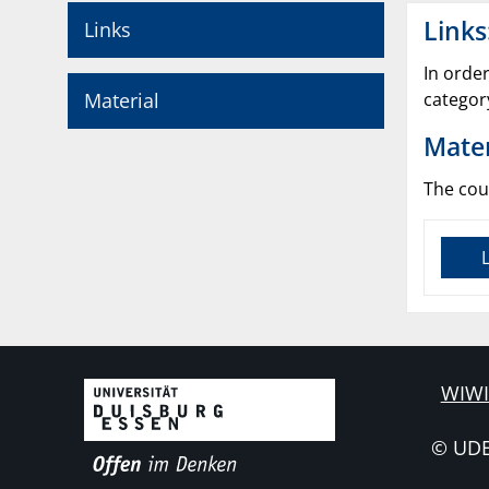
Links
Links
In orde
Material
categor
Mater
The cour
L
WIWI
© UD