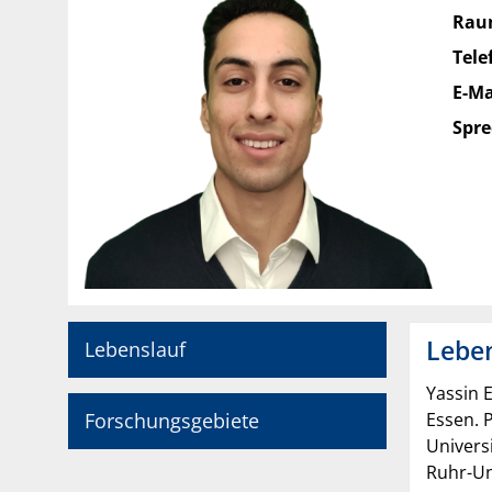
Rau
Tele
E-Ma
Spre
Leben
Lebenslauf
Yassin E
Forschungsgebiete
Essen. 
Univers
Ruhr-Un