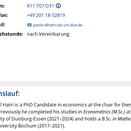
m:
R11 T07 D31
fon:
+49 201 18-32819
il:
yassin.elhatri (at) uni-due.de
chstunde:
nach Vereinbarung
slauf:
l Hatri is a PhD Candidate in economics at the chair for
Ener
Previously he completed his studies in
Econometrics (M.Sc.)
at
ity of Duisburg-Essen (2021–2024) and holds a
B.Sc. in Math
iversity Bochum (2017–2021).